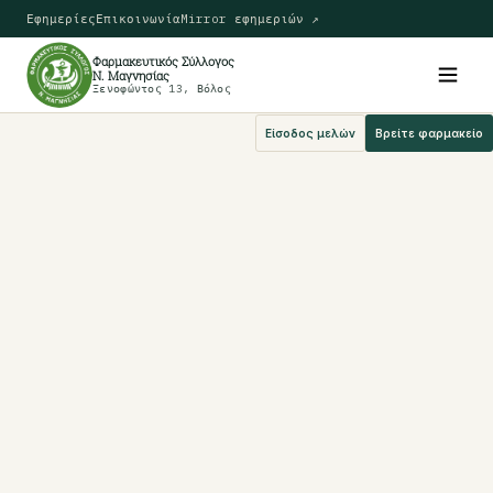
Εφημερίες
Επικοινωνία
Mirror εφημεριών ↗
Φαρμακευτικός Σύλλογος
Ν. Μαγνησίας
Ξενοφώντος 13, Βόλος
Είσοδος μελών
Βρείτε φαρμακείο