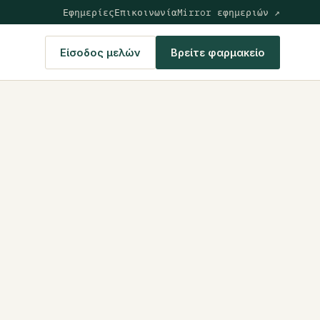
Εφημερίες
Επικοινωνία
Mirror εφημεριών ↗
Είσοδος μελών
Βρείτε φαρμακείο