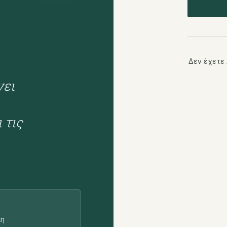
Δεν έχετε
νει
 τις
λη