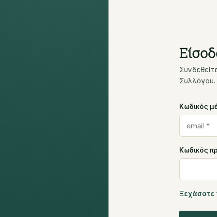
Είσοδ
Συνδεθείτ
Συλλόγου.
Κωδικός μέ
Κωδικός π
Ξεχάσατε 