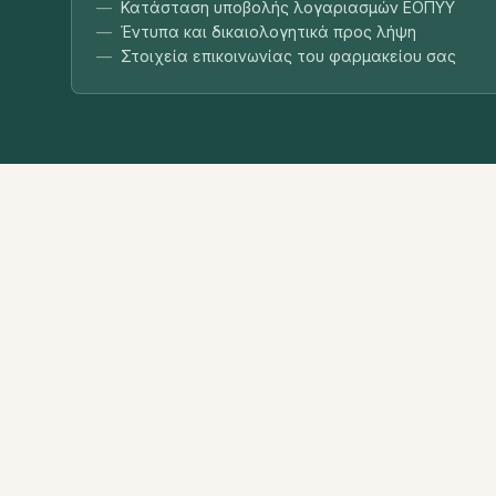
Κατάσταση υποβολής λογαριασμών ΕΟΠΥΥ
Έντυπα και δικαιολογητικά προς λήψη
Στοιχεία επικοινωνίας του φαρμακείου σας
ΦΑΡΜΑΚΕΥΤΙΚΌΣ ΣΎΛΛΟΓΟΣ ΜΑΓΝΗΣΊΑΣ
Ο 
Ξενοφώντος 13 & Ορφανοτροφείου
Ιστ
Βόλος, Τ.Κ. 38333
Δ.Σ
24210 20270 (τηλ.)
Μέ
info@fsmagnesia.gr
Επι
Ρυ