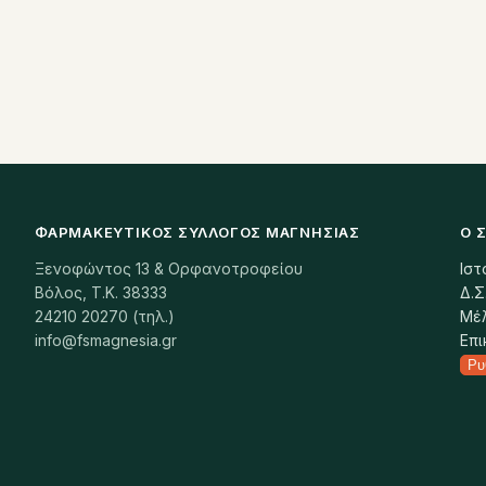
ΦΑΡΜΑΚΕΥΤΙΚΌΣ ΣΎΛΛΟΓΟΣ ΜΑΓΝΗΣΊΑΣ
Ο 
Ξενοφώντος 13 & Ορφανοτροφείου
Ιστ
Βόλος, Τ.Κ. 38333
Δ.Σ
24210 20270 (τηλ.)
Μέ
info@fsmagnesia.gr
Επι
Ρυ