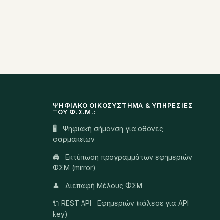
ΨΗΦΙΑΚΌ ΟΙΚΟΣΎΣΤΗΜΑ & ΥΠΗΡΕΣΊΕΣ
ΤΟΥ Φ.Σ.Μ.:
🖥️ Ψηφιακή σήμανση για οθόνες
φαρμακείων
🖨️ Εκτύπωση προγραμμάτων εφημεριών
ΦΣΜ (mirror)
👤 Διεπαφή Μέλους ΦΣΜ
🔌 REST API Εφημεριών (κάλεσε για API
key)