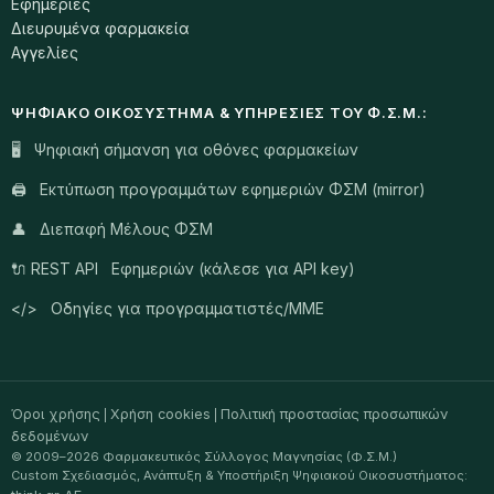
Εφημερίες
Διευρυμένα φαρμακεία
Αγγελίες
ΨΗΦΙΑΚΌ ΟΙΚΟΣΎΣΤΗΜΑ & ΥΠΗΡΕΣΊΕΣ ΤΟΥ Φ.Σ.Μ.:
🖥️ Ψηφιακή σήμανση για οθόνες φαρμακείων
🖨️ Εκτύπωση προγραμμάτων εφημεριών ΦΣΜ (mirror)
👤 Διεπαφή Μέλους ΦΣΜ
🔌 REST API Εφημεριών (κάλεσε για API key)
</> Οδηγίες για προγραμματιστές/ΜΜΕ
Όροι χρήσης
Χρήση cookies
Πολιτική προστασίας προσωπικών
|
|
δεδομένων
© 2009–2026 Φαρμακευτικός Σύλλογος Μαγνησίας (Φ.Σ.Μ.)
Custom Σχεδιασμός, Ανάπτυξη & Υποστήριξη Ψηφιακού Οικοσυστήματος: