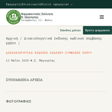
Εφημερίες
Επικοινωνία
Mirror εφημεριών ↗
Φαρμακευτικός Σύλλογος
Ν. Μαγνησίας
Ξενοφώντος 13, Βόλος
Είσοδος μελών
Βρείτε φαρμακείο
Αρχική
/ Δικαιολογητικά έκδοσης κωδικού σύμβασης
ΕΟΠΥΥ /
ΔΙΚΑΙΟΛΟΓΗΤΙΚΆ ΈΚΔΟΣΗΣ ΚΩΔΙΚΟΎ ΣΎΜΒΑΣΗΣ ΕΟΠΥΥ
13 Μαΐου 2020
·
Φ.Σ. Μαγνησίας
ΣΥΝΗΜΜΈΝΑ ΑΡΧΕΊΑ
ΦΩΤΟΓΡΑΦΊΕΣ